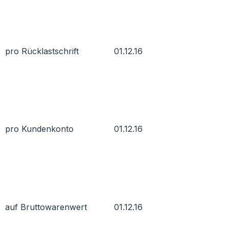
pro Rücklastschrift
01.12.16
pro Kundenkonto
01.12.16
auf Bruttowarenwert
01.12.16