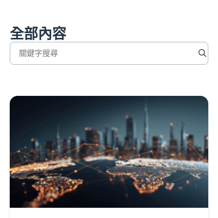
全部內容
Enter keywords into the search text box to filter blog po