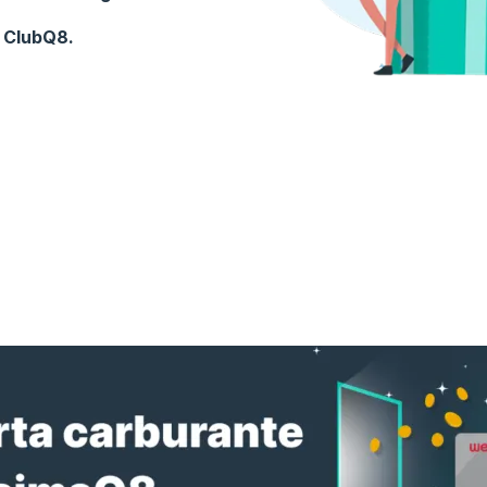
p ClubQ8.