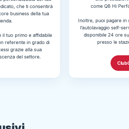
come Q8 Hi Perf
cato, che ti consentirà
 core business della tua
Inoltre, puoi pagare in
ienda.
l’autolavaggio self-se
disponibile 24 ore su
il tuo primo e affidabile
presso le stazio
un referente in grado di
ocessi grazie alla sua
cenza del settore.
Club
usivi