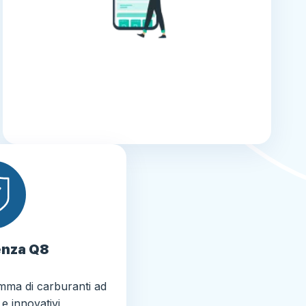
enza Q8
amma di carburanti ad
 e innovativi,