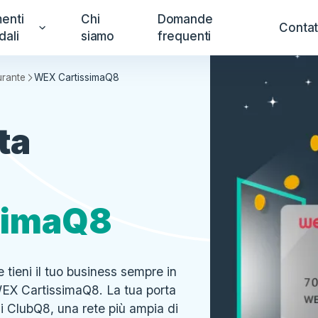
enti
Chi
Domande
Contat
dali
siamo
frequenti
urante
WEX CartissimaQ8
ta
simaQ8
a e tieni il tuo business sempre in
EX CartissimaQ8. La tua porta
i ClubQ8, una rete più ampia di