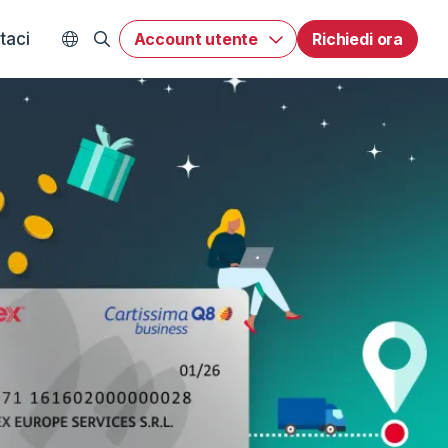
taci
Account utente
Richiedi ora
WEX Worldwide