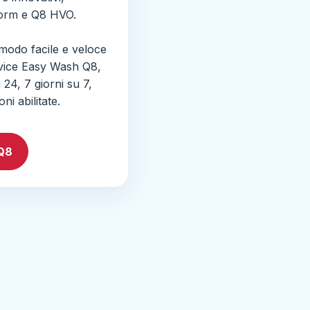
orm e Q8 HVO.
 modo facile e veloce
rvice Easy Wash Q8,
 24, 7 giorni su 7,
ni abilitate.
Q8