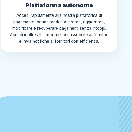
Piattaforma autonoma
Accedi rapidamente alla nostra piattaforma di
pagamento, permettendoti di creare, aggiornare,
modificare e recuperare pagamenti senza intoppi.
Accedi inoltre alle informazioni associate ai fornitori
e invia notifiche ai fornitori con efficienza.