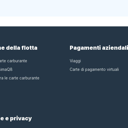
e della flotta
Pagamenti aziendal
arte carburante
Viaggi
simaQ8
Carte di pagamento virtuali
ra le carte carburante
he e privacy