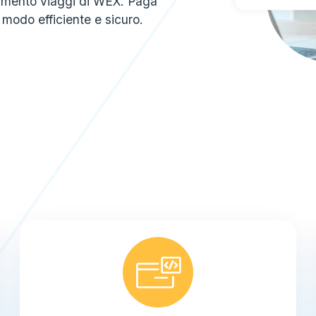
gamento viaggi di WEX. Paga
n modo efficiente e sicuro.