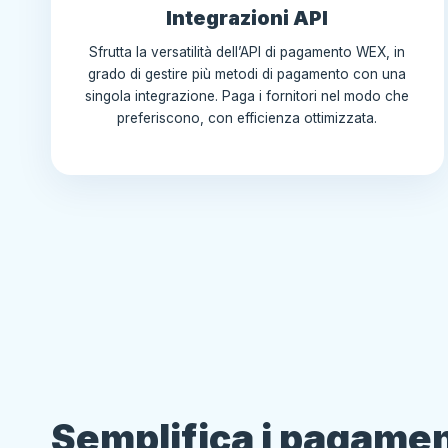
Integrazioni API
Sfrutta la versatilità dell’API di pagamento WEX, in
grado di gestire più metodi di pagamento con una
singola integrazione. Paga i fornitori nel modo che
preferiscono, con efficienza ottimizzata.
Semplifica i pagament