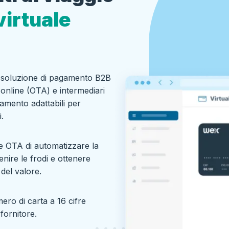
virtuale
na soluzione di pagamento B2B
 online (OTA) e intermediari
iamento adattabili per
.
e OTA di automatizzare la
enire le frodi e ottenere
 del valore.
ero di carta a 16 cifre
fornitore.