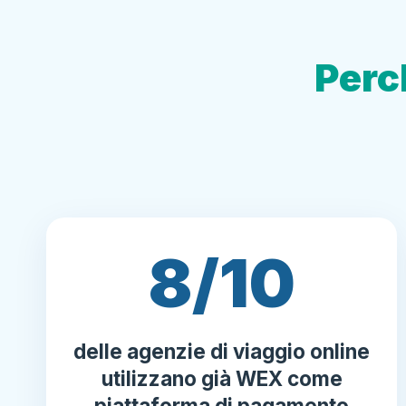
Perc
8/10
delle agenzie di viaggio online
utilizzano già WEX come
piattaforma di pagamento