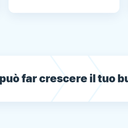
uò far crescere il tuo b