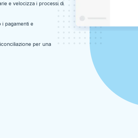
ie e velocizza i processi di
 i pagamenti e
riconciliazione per una